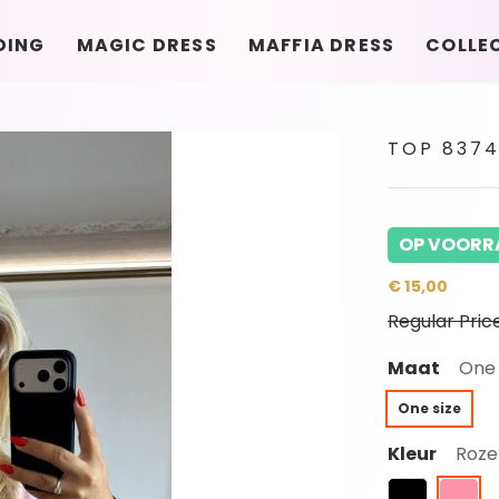
DING
MAGIC DRESS
MAFFIA DRESS
COLLE
TOP 837
OP VOORR
€ 15,00
Regular Pric
Maat
One 
One size
Kleur
Roze