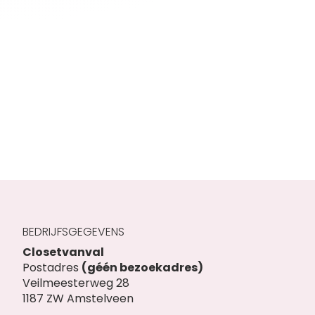
begin
van
de
afbeeldingen-
gallerij
BEDRIJFSGEGEVENS
Closetvanval
Postadres
(géén bezoekadres)
Veilmeesterweg 28
1187 ZW Amstelveen