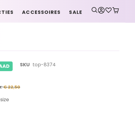
CTIES
ACCESSOIRES
SALE
4
SKU
top-8374
AAD
e
€ 22,50
size