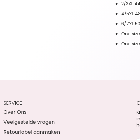
2/3XL 4
4/5XL 4
6/7XL 5
One siz
One size
SERVICE
O
Over Ons
K
i
Veelgestelde vragen
h
Retourlabel aanmaken