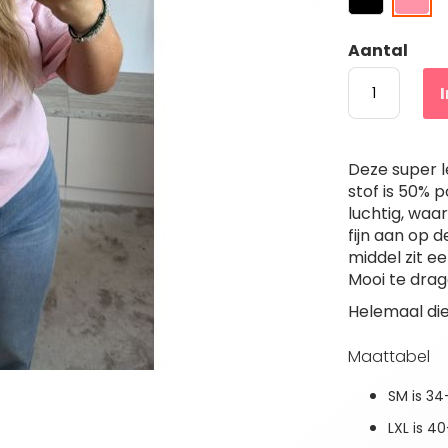
Aantal
Deze super l
stof is 50% p
luchtig, waar
fijn aan op d
middel zit e
Mooi te dra
Helemaal die
Maattabel
SM is 3
LXL is 4