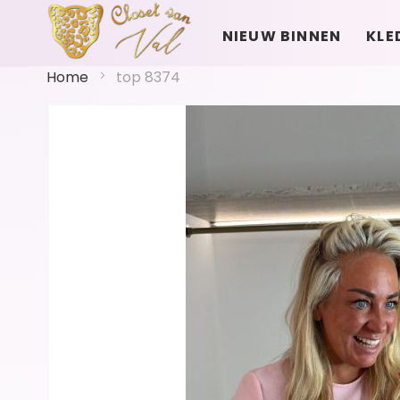
NIEUW BINNEN
KLE
Home
top 8374
Ga
naar
het
einde
van
de
afbeeldingen-
gallerij