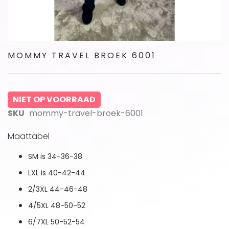
Ga
MOMMY TRAVEL BROEK 6001
naar
het
begin
van
NIET OP VOORRAAD
de
afbeeldingen-
SKU
mommy-travel-broek-6001
gallerij
Maattabel
SM is 34-36-38
LXL is 40-42-44
2/3XL 44-46-48
4/5XL 48-50-52
6/7XL 50-52-54