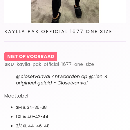
Ga
KAYLLA PAK OFFICIAL 1677 ONE SIZE
naar
het
begin
van
NIET OP VOORRAAD
de
afbeeldingen-
SKU
kaylla-pak-official-1677-one-size
gallerij
@closetvanval
Antwoorden op @Lien
♬
origineel geluid - Closetvanval
Maattabel
SM is 34-36-38
LXL is 40-42-44
2/3XL 44-46-48