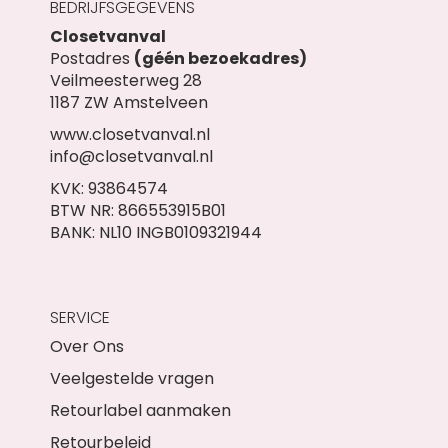
BEDRIJFSGEGEVENS
Closetvanval
Postadres
(géén bezoekadres)
Veilmeesterweg 28
1187 ZW Amstelveen
www.closetvanval.nl
info@closetvanval.nl
KVK: 93864574
BTW NR: 866553915B01
BANK: NL10 INGB0109321944
SERVICE
Over Ons
Veelgestelde vragen
Retourlabel aanmaken
Retourbeleid