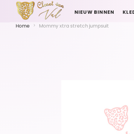
NIEUW BINNEN
KLE
Home
Mommy xtra stretch jumpsuit
Ga
naar
het
einde
van
de
afbeeldingen-
gallerij