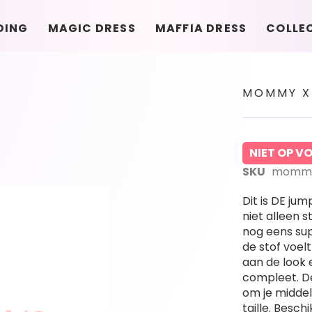
DING
MAGIC DRESS
MAFFIA DRESS
COLLE
MOMMY X
NIET OP 
SKU
mommy-
Dit is DE jump
niet alleen s
nog eens sup
de stof voelt
aan de look 
compleet. De
om je middel 
taille. Besch