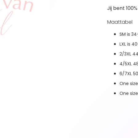
Jij bent 100%
Maattabel
SM is 3
LXL is 4
2/3XL 4
4/5XL 4
6/7XL 5
One siz
One size