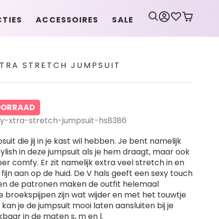
CTIES
ACCESSOIRES
SALE
TRA STRETCH JUMPSUIT
VOORRAAD
xtra-stretch-jumpsuit-hs8386
suit die jij in je kast wil hebben. Je bent namelijk
tylish in deze jumpsuit als je hem draagt, maar ook
er comfy. Er zit namelijk extra veel stretch in en
 fijn aan op de huid. De V hals geeft een sexy touch
en de patronen maken de outfit helemaal
 broekspijpen zijn wat wijder en met het touwtje
kan je de jumpsuit mooi laten aansluiten bij je
ikbaar in de maten s, m en l.