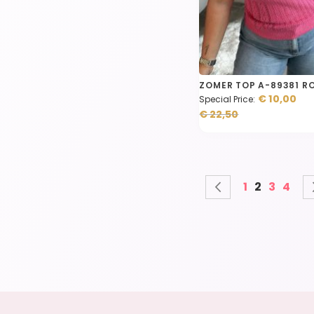
ZOMER TOP A-89381 R
€ 10,00
Special Price
€ 22,50
Pagina
Pagina
Vorige
Pagina
U lees mo
Pagina
Pagi
1
2
3
4