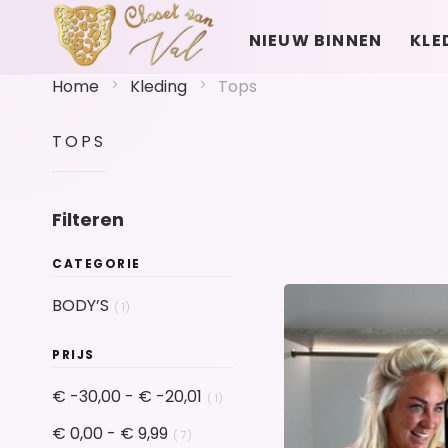
NIEUW BINNEN
KLE
Home
Kleding
Tops
TOPS
Filteren
CATEGORIE
product
BODY’S
1
PRIJS
product
€ -30,00
-
€ -20,01
1
product
€ 0,00
-
€ 9,99
7