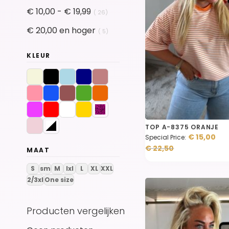
product
€ 10,00
-
€ 19,99
26
product
€ 20,00
en hoger
5
KLEUR
TOP A-8375 ORANJE
€ 15,00
Special Price
€ 22,50
MAAT
S
sm
M
lxl
L
XL
XXL
2/3xl
One size
Producten vergelijken