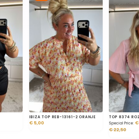
IBIZA TOP REB-13161-2 ORANJE
TOP 8374 RO
€ 5,00
€
Special Price
€ 22,50