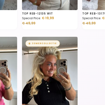
TOP REB-12135 WIT
TOP REB-1317
€ 19,99
€
Special Price
Special Price
€ 49,99
€ 49,99
☀️
ZOMERCOLLECTIE