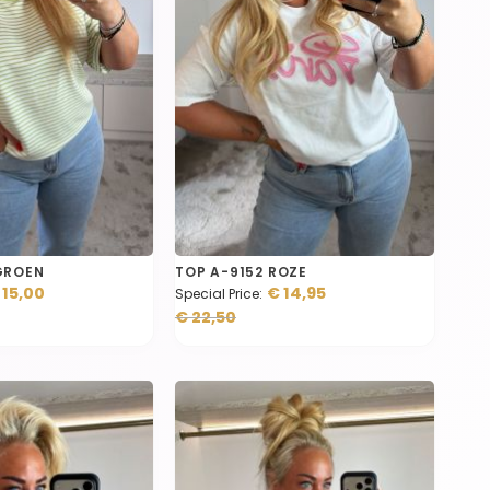
GROEN
TOP A-9152 ROZE
 15,00
€ 14,95
Special Price
€ 22,50