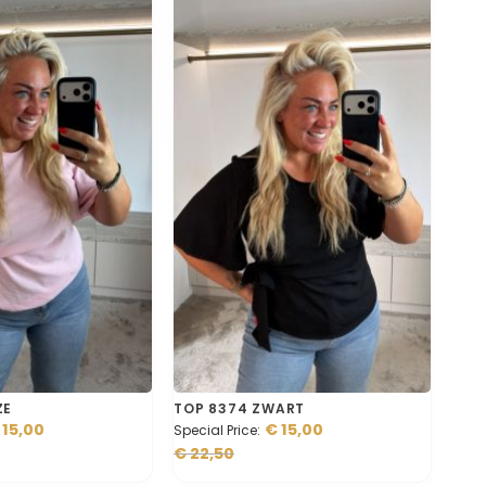
ZE
TOP 8374 ZWART
 15,00
€ 15,00
Special Price
€ 22,50