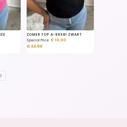
OZE
ZOMER TOP A-89381 ZWART
€ 10,00
Special Price
€ 22,50
menteel pagina
na
Pagina
Volgende