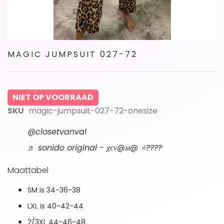
Ga
MAGIC JUMPSUIT 027-72
naar
het
begin
van
NIET OP VOORRAAD
de
afbeeldingen-
SKU
magic-jumpsuit-027-72-onesize
gallerij
@closetvanval
♬ sonido original - χєν@м@ ⭐????
Maattabel
SM is 34-36-38
LXL is 40-42-44
2/3XL 44-46-48