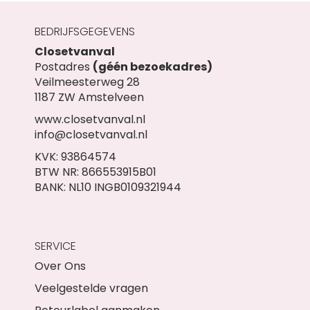
BEDRIJFSGEGEVENS
Closetvanval
Postadres
(géén bezoekadres)
Veilmeesterweg 28
1187 ZW Amstelveen
www.closetvanval.nl
info@closetvanval.nl
KVK: 93864574
BTW NR: 866553915B01
BANK: NL10 INGB0109321944
SERVICE
Over Ons
Veelgestelde vragen