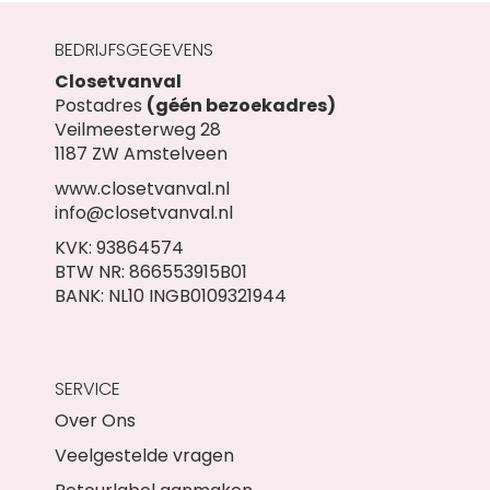
BEDRIJFSGEGEVENS
Closetvanval
Postadres
(géén bezoekadres)
Veilmeesterweg 28
1187 ZW Amstelveen
www.closetvanval.nl
info@closetvanval.nl
KVK: 93864574
BTW NR: 866553915B01
BANK: NL10 INGB0109321944
SERVICE
Over Ons
Veelgestelde vragen