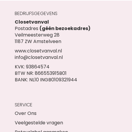
BEDRIJFSGEGEVENS
Closetvanval
Postadres
(géén bezoekadres)
Veilmeesterweg 28
1187 ZW Amstelveen
www.closetvanval.nl
info@closetvanval.nl
KVK: 93864574
BTW NR: 866553915B01
BANK: NL10 INGB0109321944
SERVICE
Over Ons
Veelgestelde vragen